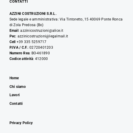
CONTATTI
AZZINI COSTRUZIONI S.R.L.
Sede legale e amministrativa: Via Tintoretto, 15 40069 Ponte Ronca
di Zola Predosa (Bo)
Email
: azzinicostruzioni@alice.it
Pec
: azzinicostruzioni@legalmail.it
Cell
+39 335 5259717
P.IVA / C.F.
: 02720401203
Numero Rea
: BO-461890
Codice attività
: 412000
Home
Chi siamo
Lavori
Contatti
Privacy Policy